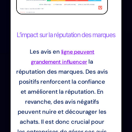
L’impact sur la réputation des marques
Les avis en
ligne peuvent
la
grandement influencer
réputation des marques. Des avis
positifs renforcent la confiance
et améliorent la réputation. En
revanche, des avis négatifs
peuvent nuire et décourager les
achats. Il est donc crucial pour
les entreprises de gérer ces avis