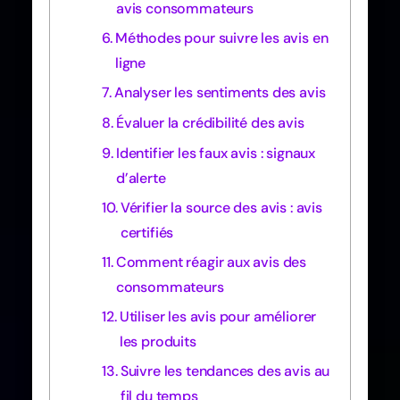
avis consommateurs
Méthodes pour suivre les avis en
ligne
Analyser les sentiments des avis
Évaluer la crédibilité des avis
Identifier les faux avis : signaux
d’alerte
Vérifier la source des avis : avis
certifiés
Comment réagir aux avis des
consommateurs
Utiliser les avis pour améliorer
les produits
Suivre les tendances des avis au
fil du temps