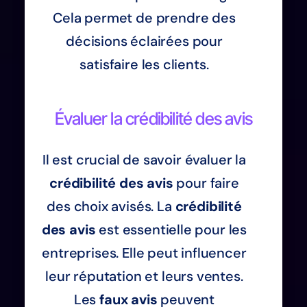
Cela permet de prendre des
décisions éclairées pour
satisfaire les clients.
Évaluer la crédibilité des avis
Il est crucial de savoir évaluer la
crédibilité des avis
pour faire
des choix avisés. La
crédibilité
des avis
est essentielle pour les
entreprises. Elle peut influencer
leur réputation et leurs ventes.
Les
faux avis
peuvent