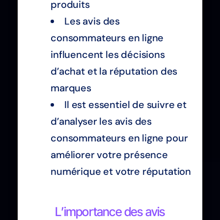
produits
Les avis des
consommateurs en ligne
influencent les décisions
d’achat et la réputation des
marques
Il est essentiel de suivre et
d’analyser les avis des
consommateurs en ligne pour
améliorer votre présence
numérique et votre réputation
L’importance des avis