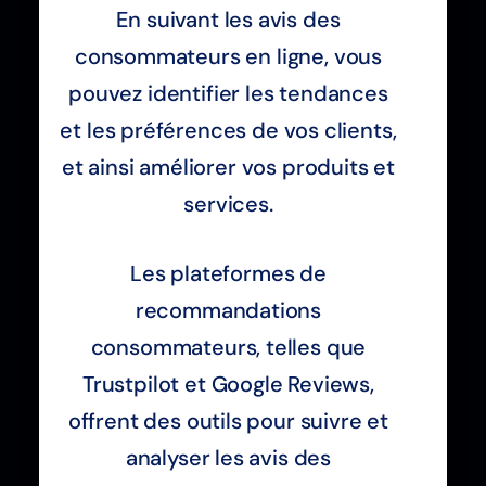
En suivant les avis des
consommateurs en ligne, vous
pouvez identifier les tendances
et les préférences de vos clients,
et ainsi améliorer vos produits et
services.
Les plateformes de
recommandations
consommateurs, telles que
Trustpilot et Google Reviews,
offrent des outils pour suivre et
analyser les avis des