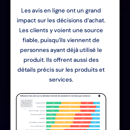
Les avis en ligne ont un grand
impact sur les décisions d’achat.
Les clients y voient une source
fiable, puisqu’ils viennent de
personnes ayant déjà utilisé le
produit. Ils offrent aussi des
détails précis sur les produits et
services.