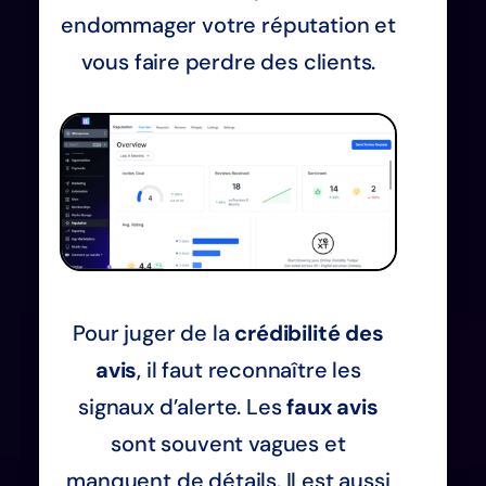
endommager votre réputation et
vous faire perdre des clients.
Pour juger de la
crédibilité des
avis
, il faut reconnaître les
signaux d’alerte. Les
faux avis
sont souvent vagues et
manquent de détails. Il est aussi