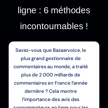
ligne : 6 méthodes
incontournables !
Savez-vous que Bazaarvoice, le
plus grand gestionnaire de
commentaires au monde, a traité
plus de 2 000 milliards de
commentaires en France l’année
dernière ? Cela montre
l’importance des avis des
consommateurs en ligne pour les