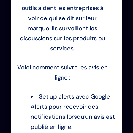
outils aident les entreprises à
voir ce qui se dit sur leur
marque. Ils surveillent les
discussions sur les produits ou
services.
Voici comment suivre les avis en
ligne :
Set up alerts avec Google
Alerts pour recevoir des
notifications lorsqu’un avis est
publié en ligne.