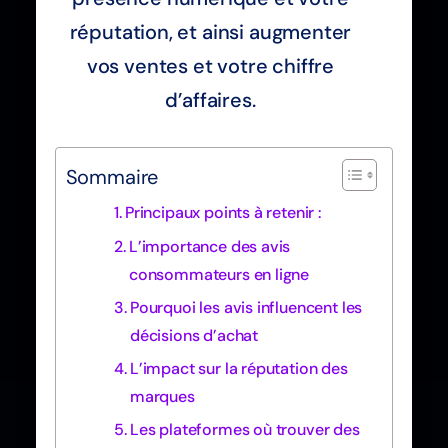
réputation, et ainsi augmenter
vos ventes et votre chiffre
d’affaires.
Sommaire
Principaux points à retenir :
L’importance des avis
consommateurs en ligne
Pourquoi les avis influencent les
décisions d’achat
L’impact sur la réputation des
marques
Les plateformes où trouver des