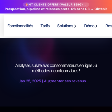
KIT CLIENTS OFFERT (VALEUR 398€) →
Prospection, pipeline et relances prêts. 0€ sans CB → Obtenir
Fonctionnalités
Tarifs
Solutions
Démo
Res
Analyser, suivre avis consommateurs en ligne : 6
méthodes incontournables !
Jan 25, 2025
|
Augmenter ses revenus