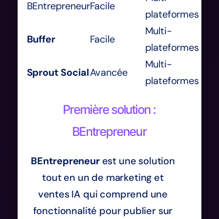
BEntrepreneur
Facile
S
plateformes
Multi-
Buffer
Facile
S
plateformes
Multi-
Sprout Social
Avancée
S
plateformes
Première solution :
BEntrepreneur
BEntrepreneur
est une solution
tout en un de marketing et
ventes IA qui comprend une
fonctionnalité pour publier sur