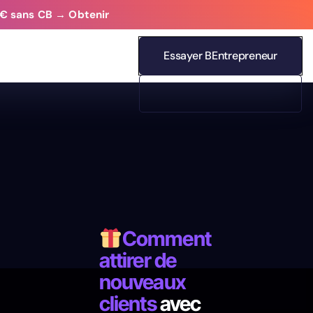
 0€ sans CB → Obtenir
Essayer BEntrepreneur
Comment
attirer de
nouveaux
clients
avec