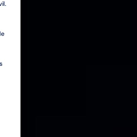
il.
le
s