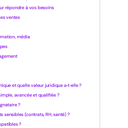
our répondre à vos besoins
es ventes
rmation, média
upes
ngagement
ique et quelle valeur juridique a‑t‑elle ?
simple, avancée et qualifiée ?
ignataire ?
 sensibles (contrats, RH, santé) ?
mpatibles ?