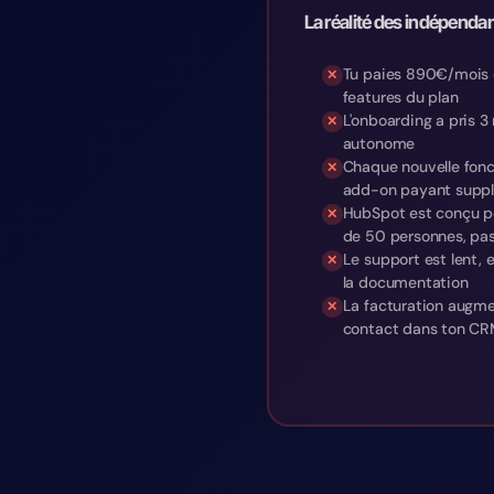
La réalité des indépenda
Tu paies 890€/mois e
features du plan
L'onboarding a pris 3 
autonome
Chaque nouvelle fonc
add-on payant supp
HubSpot est conçu p
de 50 personnes, pas
Le support est lent, e
la documentation
La facturation augm
contact dans ton C