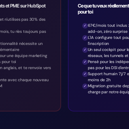
nts et PME sur HubSpot
Ce que tu veux réellement
pour toi
t n'utilises pas 30% des
67€/mois tout inclus :
mois, tu n'es toujours pas
add-on, zéro surprise
L'IA configure tout po
tionnalité nécessite un
l'inscription
lémentaire
Un seul cockpit pour le
our une équipe marketing
réseaux, les tunnels e
 pour toi
Pensé pour les indépe
n anglais, et te renvoie vers
pas pour les DSI d'ent
Support humain 7j/7 e
ente avec chaque nouveau
moins de 2h
RM
Migration gratuite de
charge par notre équi