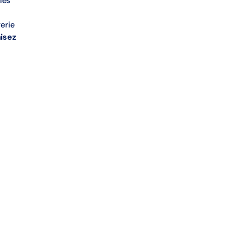
les
erie
isez
HubSpot
Systeme.
1 430 €
47 €
/ Mois
/ M
selon options
offre limit
Basique / payant
Limité