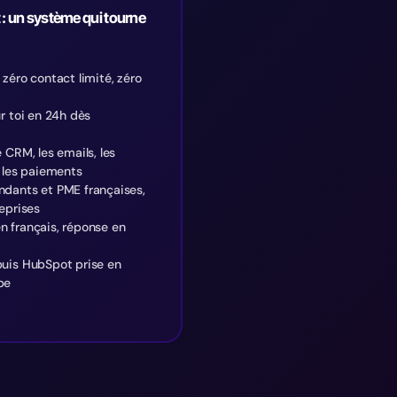
 : un système qui tourne
 zéro contact limité, zéro
ur toi en 24h dès
 CRM, les emails, les
t les paiements
ndants et PME françaises,
reprises
n français, réponse en
puis HubSpot prise en
pe