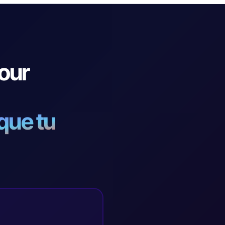
our
 que tu