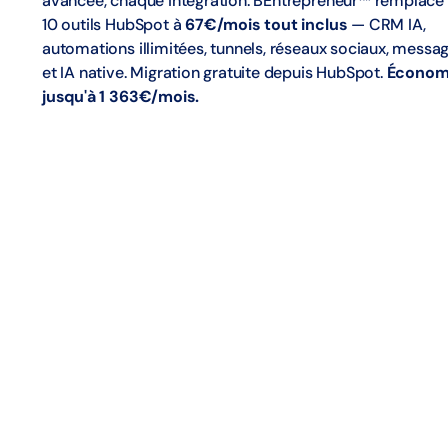
avancée, chaque intégration. BEntrepreneur™ remplace 
10 outils HubSpot à
67€/mois tout inclus
— CRM IA,
automations illimitées, tunnels, réseaux sociaux, messag
et IA native. Migration gratuite depuis HubSpot.
Économ
jusqu'à 1 363€/mois.
Fonctionnalités incluses
CRM complet