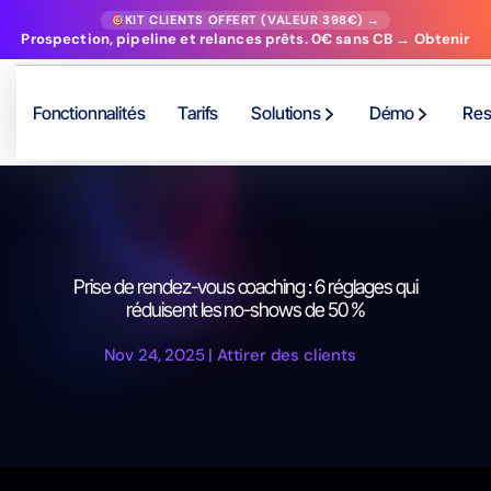
KIT CLIENTS OFFERT (VALEUR 398€) →
Prospection, pipeline et relances prêts. 0€ sans CB → Obtenir
Fonctionnalités
Tarifs
Solutions
Démo
Res
Prise de rendez-vous coaching : 6 réglages qui
réduisent les no-shows de 50 %
Nov 24, 2025
|
Attirer des clients