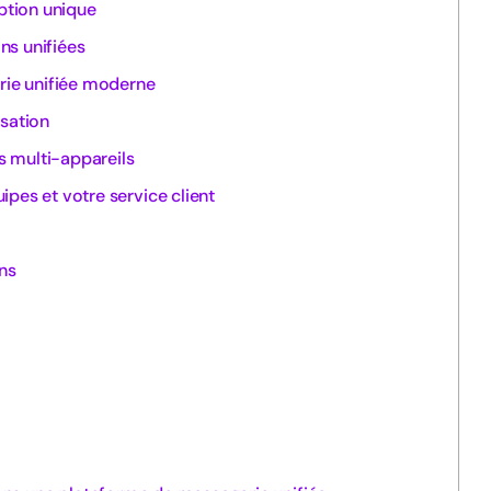
eption unique
ns unifiées
ie unifiée moderne
isation
ès multi-appareils
pes et votre service client
ons