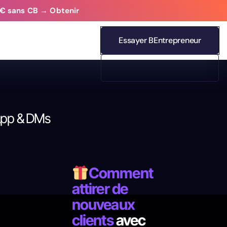
 0€ sans CB → Obtenir
Essayer BEntrepreneur
sApp & DMs
Comment
attirer de
nouveaux
clients
avec