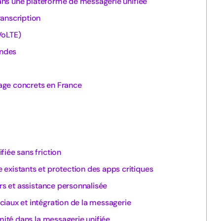
 dans une plateforme de messagerie unifiée
anscription
VoLTE)
ndes
sage concrets en France
iée sans friction
existants et protection des apps critiques
urs et assistance personnalisée
iaux et intégration de la messagerie
rmité dans la messagerie unifiée