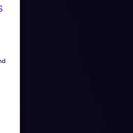
s
and