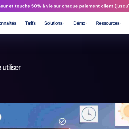
 et touche 50% à vie sur chaque paiement client (jusqu'à
onnalités
Tarifs
Solutions
Démo
Ressources
 utiliser