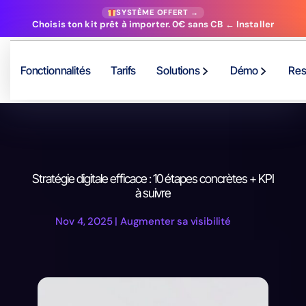
SYSTÈME OFFERT →
Choisis ton kit prêt à importer. 0€ sans CB ← Installer
Fonctionnalités
Tarifs
Solutions
Démo
Res
Stratégie digitale efficace : 10 étapes concrètes + KPI
à suivre
Nov 4, 2025
|
Augmenter sa visibilité