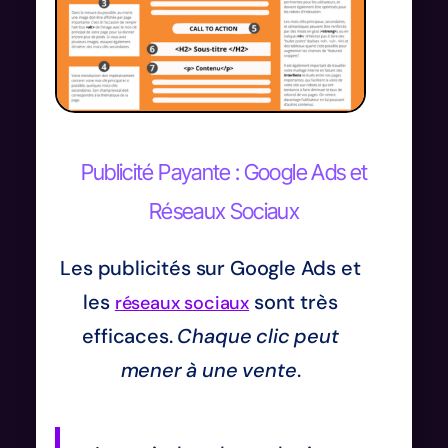
Publicité Payante : Google Ads et
Réseaux Sociaux
Les publicités sur Google Ads et
les
sont très
réseaux sociaux
efficaces.
Chaque clic peut
mener à une vente
.