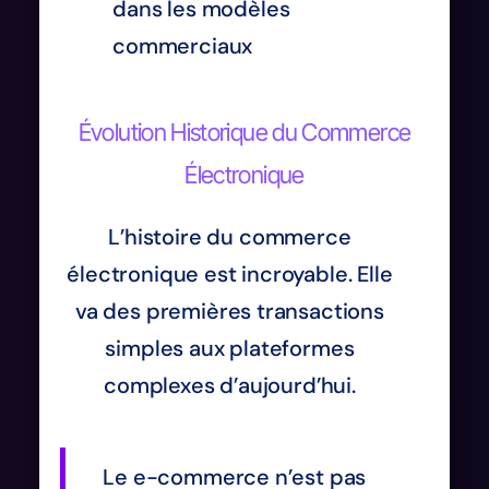
dans les modèles
commerciaux
Évolution Historique du Commerce
Électronique
L’histoire du commerce
électronique est incroyable. Elle
va des premières transactions
simples aux plateformes
complexes d’aujourd’hui.
Le e-commerce n’est pas