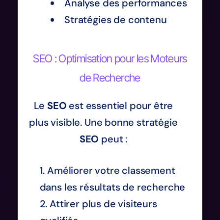
Analyse des performances
Stratégies de contenu
SEO : Optimisation pour les Moteurs
de Recherche
Le
SEO
est essentiel pour être
plus visible. Une bonne stratégie
SEO
peut :
Améliorer votre classement
dans les résultats de recherche
Attirer plus de visiteurs