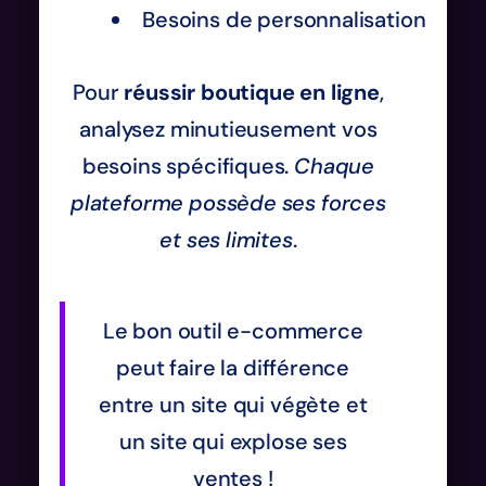
Besoins de personnalisation
Pour
réussir boutique en ligne
,
analysez minutieusement vos
besoins spécifiques.
Chaque
plateforme possède ses forces
et ses limites
.
Le bon outil e-commerce
peut faire la différence
entre un site qui végète et
un site qui explose ses
ventes !