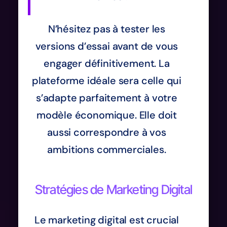
N’hésitez pas à tester les
versions d’essai avant de vous
engager définitivement. La
plateforme idéale sera celle qui
s’adapte parfaitement à votre
modèle économique. Elle doit
aussi correspondre à vos
ambitions commerciales.
Stratégies de Marketing Digital
Le marketing digital est crucial