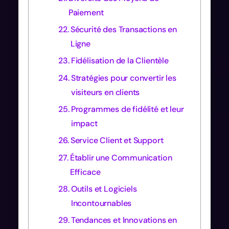
Paiement
Sécurité des Transactions en
Ligne
Fidélisation de la Clientèle
Stratégies pour convertir les
visiteurs en clients
Programmes de fidélité et leur
impact
Service Client et Support
Établir une Communication
Efficace
Outils et Logiciels
Incontournables
Tendances et Innovations en