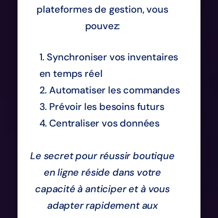
plateformes de gestion, vous
pouvez:
Synchroniser vos inventaires
en temps réel
Automatiser les commandes
Prévoir les besoins futurs
Centraliser vos données
Le secret pour réussir boutique
en ligne réside dans votre
capacité à anticiper et à vous
adapter rapidement aux