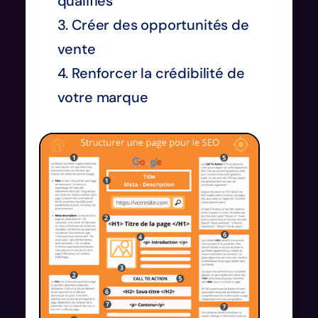
qualifiés
Créer des opportunités de
vente
Renforcer la crédibilité de
votre marque