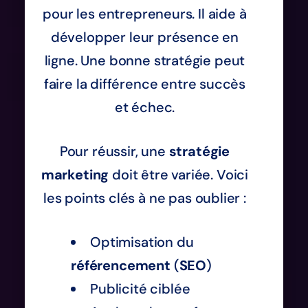
pour les entrepreneurs. Il aide à
développer leur présence en
ligne. Une bonne stratégie peut
faire la différence entre succès
et échec.
Pour réussir, une
stratégie
marketing
doit être variée. Voici
les points clés à ne pas oublier :
Optimisation du
référencement
(
SEO
)
Publicité ciblée