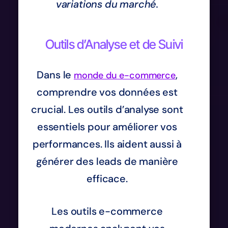
variations du marché.
Outils d’Analyse et de Suivi
Dans le
,
monde du e-commerce
comprendre vos données est
crucial. Les outils d’analyse sont
essentiels pour améliorer vos
performances. Ils aident aussi à
générer des leads de manière
efficace.
Les outils e-commerce