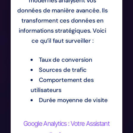
modernes analysent vos
données de manière avancée. Ils
transforment ces données en
informations stratégiques. Voici
ce qu’il faut surveiller :
Taux de conversion
Sources de trafic
Comportement des
utilisateurs
Durée moyenne de visite
Google Analytics : Votre Assistant