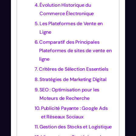
Évolution Historique du
Commerce Électronique
Les Plateformes de Vente en
Ligne
Comparatif des Principales
Plateformes de sites de vente en
ligne
Critères de Sélection Essentiels
Stratégies de Marketing Digital
SEO : Optimisation pour les
Moteurs de Recherche
Publicité Payante : Google Ads
et Réseaux Sociaux
Gestion des Stocks et Logistique