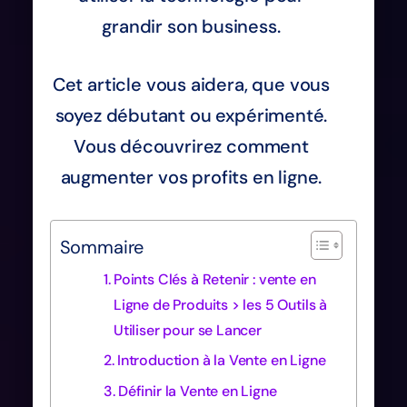
grandir son business.
Cet article vous aidera, que vous
soyez débutant ou expérimenté.
Vous découvrirez comment
augmenter vos profits en ligne.
Sommaire
Points Clés à Retenir : vente en
Ligne de Produits > les 5 Outils à
Utiliser pour se Lancer
Introduction à la Vente en Ligne
Définir la Vente en Ligne