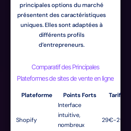
principales options du marché
présentent des caractéristiques
uniques. Elles sont adaptées à
différents profils
d’entrepreneurs.
Comparatif des Principales
Plateformes de sites de vente en ligne
Plateforme
Points Forts
Tarifica
Interface
intuitive,
Shopify
29€-299€
nombreux