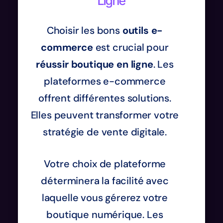
Ligne
Choisir les bons
outils e-
commerce
est crucial pour
réussir boutique en ligne
. Les
plateformes e-commerce
offrent différentes solutions.
Elles peuvent transformer votre
stratégie de vente digitale.
Votre choix de plateforme
déterminera la facilité avec
laquelle vous gérerez votre
boutique numérique. Les