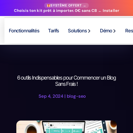
SYSTÈME OFFERT →
Choisis ton kit prêt à importer. 0€ sans CB ← Installer
Fonctionnalités
Tarifs
Solutions
Démo
Res
6 outils Indispensables pour Commencer un Blog
Sans Frais !
Sep 4, 2024
|
blog-seo