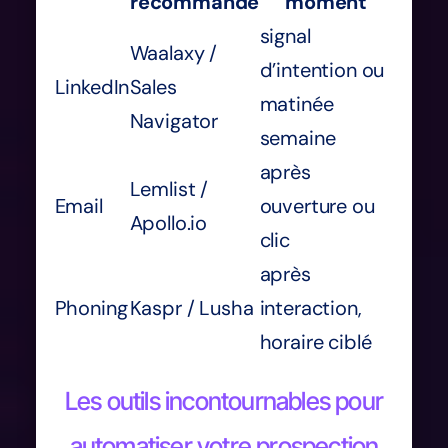
recommandé
moment
signal
Waalaxy /
d’intention ou
LinkedIn
Sales
matinée
Navigator
semaine
après
Lemlist /
Email
ouverture ou
Apollo.io
clic
après
Phoning
Kaspr / Lusha
interaction,
horaire ciblé
Les outils incontournables pour
automatiser votre prospection