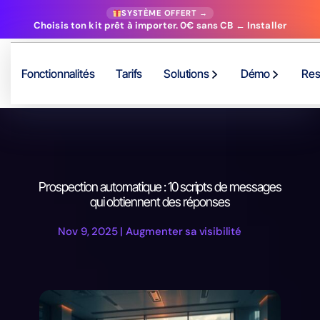
SYSTÈME OFFERT →
Choisis ton kit prêt à importer. 0€ sans CB ← Installer
Fonctionnalités
Tarifs
Solutions
Démo
Res
Prospection automatique : 10 scripts de messages
qui obtiennent des réponses
Nov 9, 2025
|
Augmenter sa visibilité