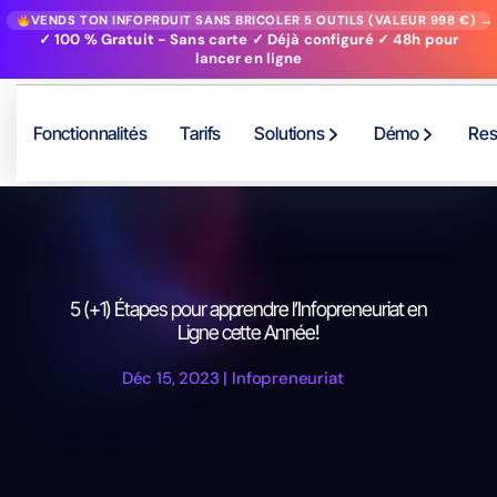
VENDS TON INFOPRDUIT SANS BRICOLER 5 OUTILS (VALEUR 998 €) →
✓ 100 % Gratuit - Sans carte ✓ Déjà configuré ✓ 48h pour
lancer en ligne
Fonctionnalités
Tarifs
Solutions
Démo
Res
5 (+1) Étapes pour apprendre l’Infopreneuriat en
Ligne cette Année!
Déc 15, 2023
|
Infopreneuriat