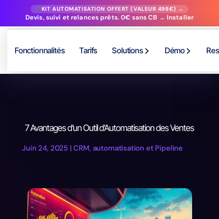
KIT AUTOMATISATION OFFERT (VALEUR 498€) →
Devis, suivi et relances prêts. 0€ sans CB → Installer
Fonctionnalités
Tarifs
Solutions
Démo
Res
7 Avantages d’un Outil d’Automatisation des Ventes
Juin 24, 2025
|
CRM, automatisation et Pipeline