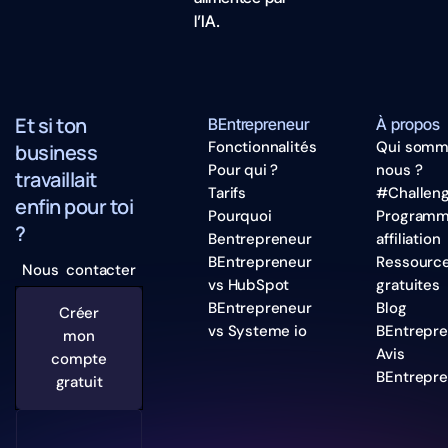
l’IA.
Et si ton
BEntrepreneur
À propos
Fonctionnalités
Qui somm
business
Pour qui ?
nous ?
travaillait
Tarifs
#Challen
enfin pour toi
Pourquoi
Program
?
Bentrepreneur
affiliation
BEntrepreneur
Ressourc
Nous contacter
vs HubSpot
gratuites
BEntrepreneur
Blog
Créer
vs Systeme io
BEntrepr
mon
Avis
compte
BEntrepr
gratuit