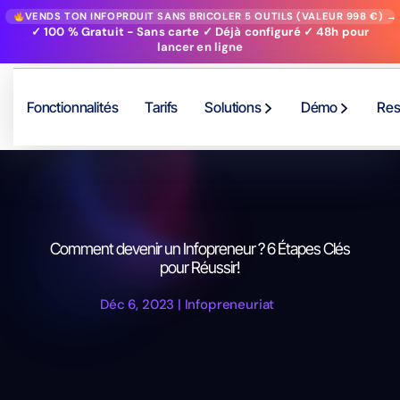
VENDS TON INFOPRDUIT SANS BRICOLER 5 OUTILS (VALEUR 998 €) →
✓ 100 % Gratuit - Sans carte ✓ Déjà configuré ✓ 48h pour
lancer en ligne
Fonctionnalités
Tarifs
Solutions
Démo
Res
Comment devenir un Infopreneur ? 6 Étapes Clés
pour Réussir!
Déc 6, 2023
|
Infopreneuriat