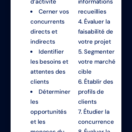
d’activité
informations
Cerner vos
recueillies
concurrents
Évaluer la
directs et
faisabilité de
indirects
votre projet
Identifier
Segmenter
les besoins et
votre marché
attentes des
cible
clients
Établir des
Déterminer
profils de
les
clients
opportunités
Étudier la
et les
concurrence
menaces du
Évaluer la