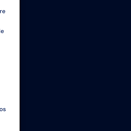
re
de
vos