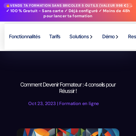
VENDS TA FORMATION SANS BRICOLER 5 OUTILS (VALEUR 998 €) →
✓ 100 % Gratuit - Sans carte ✓ Déjà configuré ✓ Moins de 48h
pour lancer ta formation
Fonctionnalités
Tarifs
Solutions
Démo
Res
Comment Devenir Formateur : 4 conseils pour
Réussir !
Oct 23, 2023
|
Formation en ligne