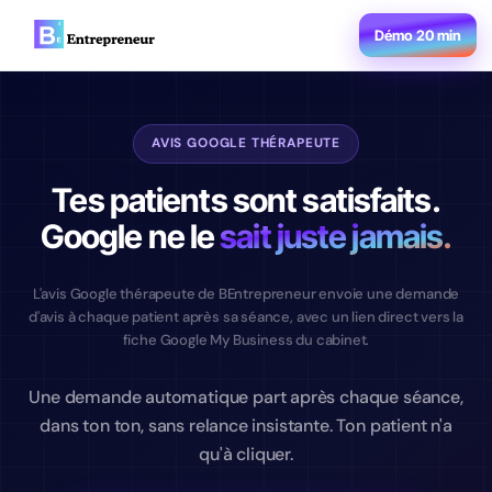
Démo 20 min
AVIS GOOGLE THÉRAPEUTE
Tes patients sont satisfaits.
Google ne le
sait juste jamais.
L'avis Google thérapeute de BEntrepreneur envoie une demande
d'avis à chaque patient après sa séance, avec un lien direct vers la
fiche Google My Business du cabinet.
Une demande automatique part après chaque séance,
dans ton ton, sans relance insistante. Ton patient n'a
qu'à cliquer.