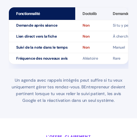
Fonctionnalité
Doctolib
Demande man
Demande après séance
Non
Si tu y penses
Lien direct vers la fiche
Non
À chercher s
Suivi de la note dans le temps
Non
Manuel
Fréquence des nouveaux avis
Aléatoire
Rare
Un agenda avec rappels intégrés peut suffire si tu veux
uniquement gérer tes rendez-vous. BEntrepreneur devient
pertinent lorsque tu veux relier le suivi patient, les avis
Google et la réactivation dans un seul système.
L'OFFRE, CLAIREMENT