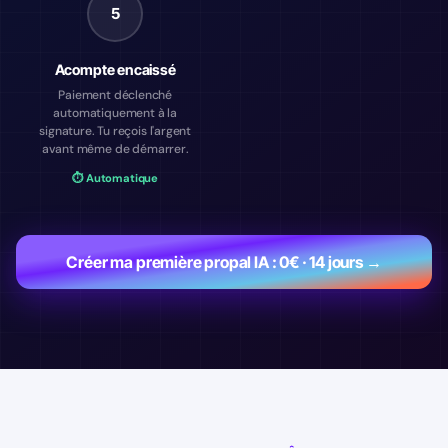
5
Acompte encaissé
Paiement déclenché
automatiquement à la
signature. Tu reçois l'argent
avant même de démarrer.
⏱ Automatique
Créer ma première propal IA : 0€ · 14 jours →