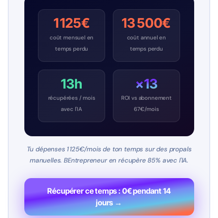
1 125€
13 500€
coût mensuel en
coût annuel en
temps perdu
temps perdu
13h
×13
récupérées / mois
ROI vs abonnement
avec l'IA
67€/mois
Tu dépenses 1 125€/mois de ton temps sur des propals
manuelles. BEntrepreneur en récupère 85% avec l'IA.
Récupérer ce temps : 0€ pendant 14
jours →