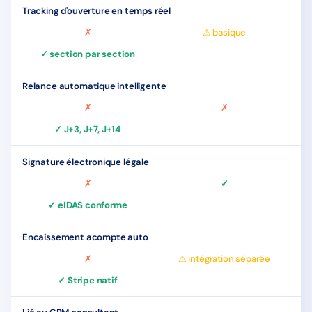
Tracking d'ouverture en temps réel
✗
⚠ basique
✓ section par section
Relance automatique intelligente
✗
✗
✓ J+3, J+7, J+14
Signature électronique légale
✗
✓
✓ eIDAS conforme
Encaissement acompte auto
✗
⚠ intégration séparée
✓ Stripe natif