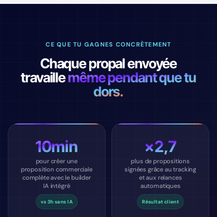
CE QUE TU GAGNES CONCRÈTEMENT
Chaque propal envoyée
travaille
même pendant que tu
dors.
10min
×2,7
pour créer une
plus de propositions
proposition commerciale
signées grâce au tracking
complète avec le builder
et aux relances
IA intégré
automatiques
vs 3h sans IA
Résultat client