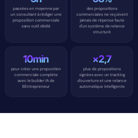
passées en moyenne par
des propositions
un consultant à rédiger une
commerciales ne reçoivent
proposition commerciale
jamais de réponse faute
sans outil dédié
d'un système de relance
structuré
10min
×2,7
pour créer une proposition
plus de propositions
commerciale complète
signées avec un tracking
avec le builder IA de
d'ouverture et une relance
BEntrepreneur
automatique intelligente