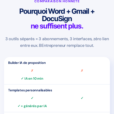
COMPARAISON HONNÊTE
Pourquoi Word + Gmail +
DocuSign
ne suffisent plus.
3 outils séparés = 3 abonnements, 3 interfaces, zéro lien
entre eux. BEntrepreneur remplace tout.
Builder IA de proposition
✗
✗
✓ IA en 10 min
Templates personnalisables
✓
✓
✓ + générés par IA