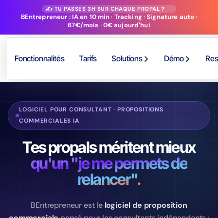
✍️ TU PASSES 3H SUR CHAQUE PROPAL ? →
BEntrepreneur : IA en 10 min · Tracking · Signature auto ·
67€/mois · 0€ aujourd'hui
Fonctionnalités
Tarifs
Solutions
Démo
Res
LOGICIEL POUR CONSULTANT · PROPOSITIONS
COMMERCIALES IA
Tes propals méritent mieux
qu'un "je me permets de
relancer".
BEntrepreneur est le
logiciel de proposition
commerciale
pensé pour les consultants indépendants :