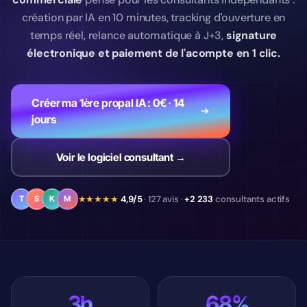
création par IA en 10 minutes, tracking d'ouverture en
temps réel, relance automatique à J+3,
signature
électronique et paiement de l'acompte en 1 clic.
Créer ma 1ère propal IA : 0€ · 14
jours
Voir le logiciel consultant →
★★★★★
4,9/5
· 127 avis ·
+2 233
consultants actifs
T
S
K
M
3h
68%