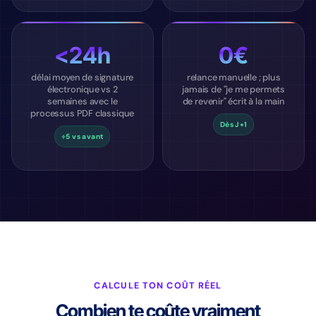
<24h
0€
délai moyen de signature
relance manuelle ; plus
électronique vs 2
jamais de "je me permets
semaines avec le
de revenir" écrit à la main
processus PDF classique
Dès J+1
÷5 vs avant
CALCULE TON COÛT RÉEL
Combien te coûte vraiment