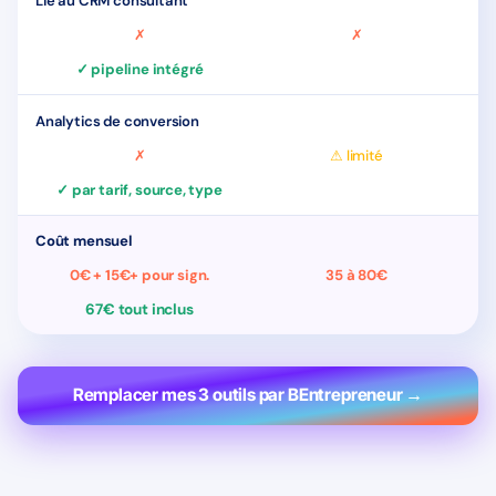
Lié au CRM consultant
✗
✗
✓ pipeline intégré
Analytics de conversion
✗
⚠ limité
✓ par tarif, source, type
Coût mensuel
0€ + 15€+ pour sign.
35 à 80€
67€ tout inclus
Remplacer mes 3 outils par BEntrepreneur →