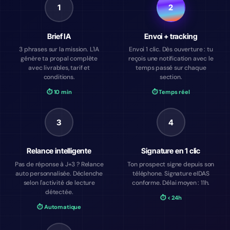
1
2
Brief IA
Envoi + tracking
3 phrases sur la mission. L'IA
Envoi 1 clic. Dès ouverture : tu
génère ta propal complète
reçois une notification avec le
avec livrables, tarif et
temps passé sur chaque
conditions.
section.
⏱ 10 min
⏱ Temps réel
3
4
Relance intelligente
Signature en 1 clic
Pas de réponse à J+3 ? Relance
Ton prospect signe depuis son
auto personnalisée. Déclenche
téléphone. Signature eIDAS
selon l'activité de lecture
conforme. Délai moyen : 11h.
détectée.
⏱ < 24h
⏱ Automatique