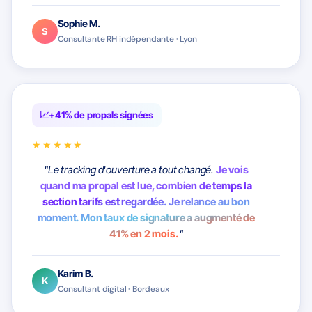
Sophie M.
S
Consultante RH indépendante · Lyon
+41% de propals signées
★★★★★
"Le tracking d'ouverture a tout changé.
Je vois
quand ma propal est lue, combien de temps la
section tarifs est regardée. Je relance au bon
moment. Mon taux de signature a augmenté de
41% en 2 mois.
"
Karim B.
K
Consultant digital · Bordeaux