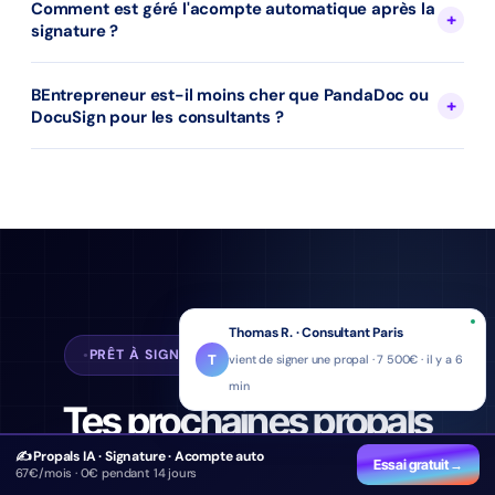
Comment est géré l'acompte automatique après la
signature ?
BEntrepreneur est-il moins cher que PandaDoc ou
DocuSign pour les consultants ?
Thomas R. · Consultant Paris
PRÊT À SIGNER PLUS ET RELANCER MOINS ?
T
vient de signer une propal · 7 500€ · il y a 6
min
Tes prochaines propals
signées
✍️ Propals IA · Signature · Acompte auto
Essai gratuit →
67€/mois · 0€ pendant 14 jours