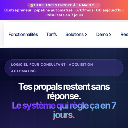
TU RELANCES ENCORE À LA MAIN ? →
BEntrepreneur : pipeline automatisé · 67€/mois · 0€ aujourd'hui
· Résultats en 7 jours
Fonctionnalités
Tarifs
Solutions
Démo
Res
LOGICIEL POUR CONSULTANT · ACQUISITION
AUTOMATISÉE
Tes propals restent sans
réponse.
Le système qui règle ça en 7
jours.