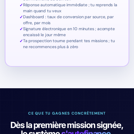
Réponse automatique immédiate ; tu reprends la
main quand tu veux
Dashboard : taux de conversion par source, par
offre, par mois
Signature électronique en 10 minutes ; acompte
encaissé le jour même
Ta prospection tourne pendant tes missions ; tu
ne recommences plus à zéro
CE QUE TU GAGNES CONCRÈTEMENT
Dès la première mission signée,
le système
s'autofinance.