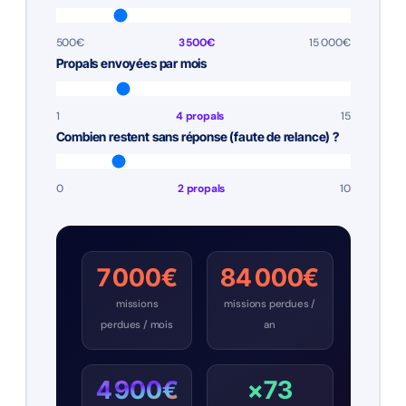
500€
3 500€
15 000€
Propals envoyées par mois
1
4 propals
15
Combien restent sans réponse (faute de relance) ?
0
2 propals
10
7 000€
84 000€
missions
missions perdues /
perdues / mois
an
4 900€
×73