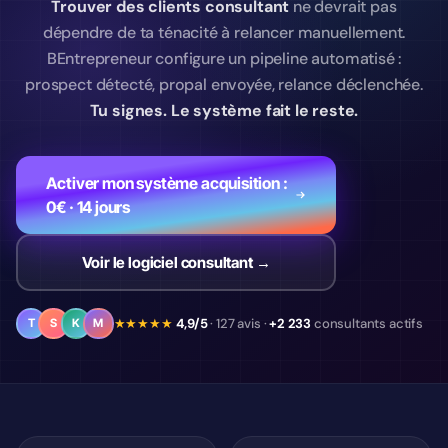
Trouver des clients consultant
ne devrait pas
dépendre de ta ténacité à relancer manuellement.
BEntrepreneur configure un pipeline automatisé :
prospect détecté, propal envoyée, relance déclenchée.
Tu signes. Le système fait le reste.
Activer mon système acquisition :
0€ · 14 jours
Voir le logiciel consultant →
★★★★★
4,9/5
· 127 avis ·
+2 233
consultants actifs
T
S
K
M