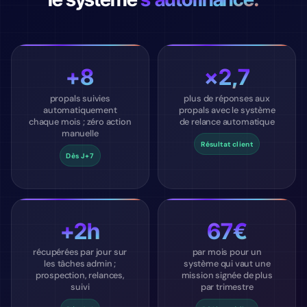
+8
×2,7
propals suivies
plus de réponses aux
automatiquement
propals avec le système
chaque mois ; zéro action
de relance automatique
manuelle
Résultat client
Dès J+7
+2h
67€
récupérées par jour sur
par mois pour un
les tâches admin ;
système qui vaut une
prospection, relances,
mission signée de plus
suivi
par trimestre