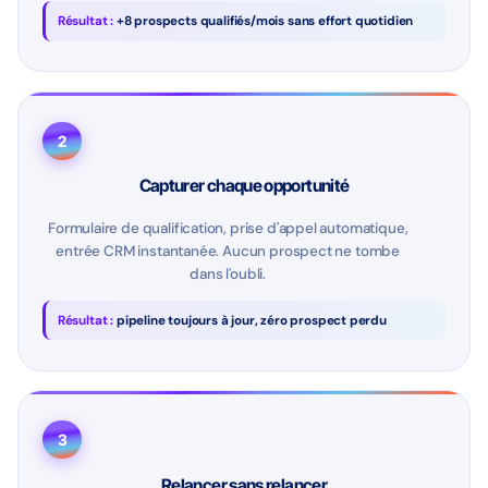
Résultat :
+8 prospects qualifiés/mois sans effort quotidien
2
Capturer chaque opportunité
Formulaire de qualification, prise d'appel automatique,
entrée CRM instantanée. Aucun prospect ne tombe
dans l'oubli.
Résultat :
pipeline toujours à jour, zéro prospect perdu
3
Relancer sans relancer