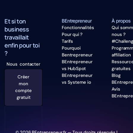
Et si ton
BEntrepreneur
À propos
Fonctionnalités
Qui somm
business
Pour qui ?
nous ?
travaillait
Tarifs
#Challen
enfin pour toi
Pourquoi
Program
?
Bentrepreneur
affiliation
BEntrepreneur
Ressourc
Nous contacter
vs HubSpot
gratuites
BEntrepreneur
Blog
Créer
vs Systeme io
BEntrepr
mon
Avis
compte
BEntrepr
gratuit
© 2026 BEntrepreneur.fr — Tous droits réservés |