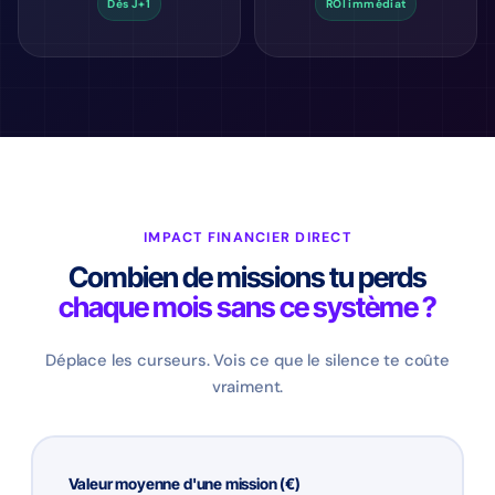
Dès J+1
ROI immédiat
IMPACT FINANCIER DIRECT
Combien de missions tu perds
chaque mois sans ce système ?
Déplace les curseurs. Vois ce que le silence te coûte
vraiment.
Valeur moyenne d'une mission (€)