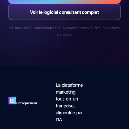
Voir le logiciel consultant complet
0€ aujourd'hui · Annulation 1 clic · Support humain FR 7j/7 · Sans carte
bancaire
La plateforme
marketing
tout-en-un
française,
alimentée par
l’IA.