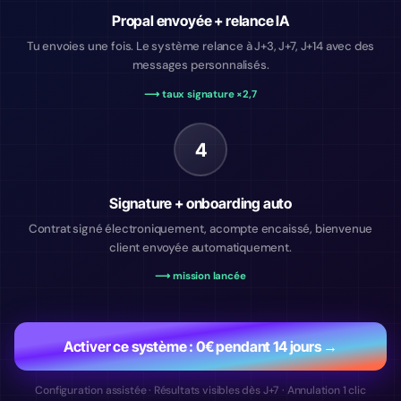
Propal envoyée + relance IA
Tu envoies une fois. Le système relance à J+3, J+7, J+14 avec des
messages personnalisés.
⟶ taux signature ×2,7
4
Signature + onboarding auto
Contrat signé électroniquement, acompte encaissé, bienvenue
client envoyée automatiquement.
⟶ mission lancée
Activer ce système : 0€ pendant 14 jours →
Configuration assistée · Résultats visibles dès J+7 · Annulation 1 clic