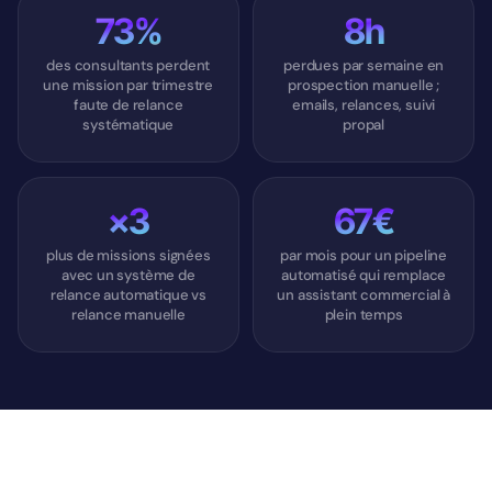
73%
8h
des consultants perdent
perdues par semaine en
une mission par trimestre
prospection manuelle ;
faute de relance
emails, relances, suivi
systématique
propal
×3
67€
plus de missions signées
par mois pour un pipeline
avec un système de
automatisé qui remplace
relance automatique vs
un assistant commercial à
relance manuelle
plein temps