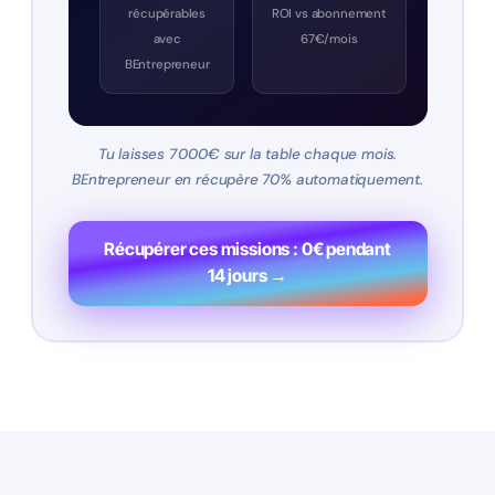
récupérables
ROI vs abonnement
avec
67€/mois
BEntrepreneur
Tu laisses 7 000€ sur la table chaque mois.
BEntrepreneur en récupère 70% automatiquement.
Récupérer ces missions : 0€ pendant
14 jours →