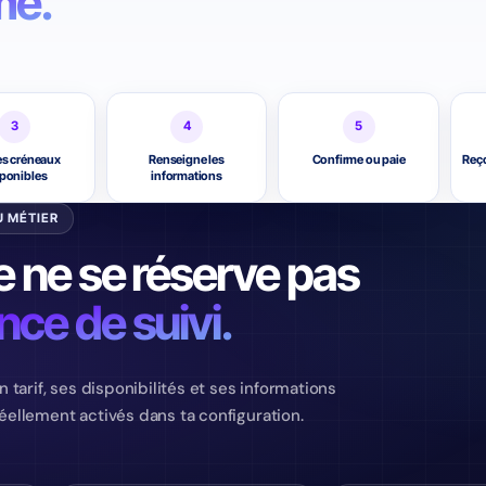
mé.
3
4
5
les créneaux
Renseigne les
Confirme ou paie
Reço
ponibles
informations
U MÉTIER
 ne se réserve pas
ce de suivi.
tarif, ses disponibilités et ses informations
ellement activés dans ta configuration.