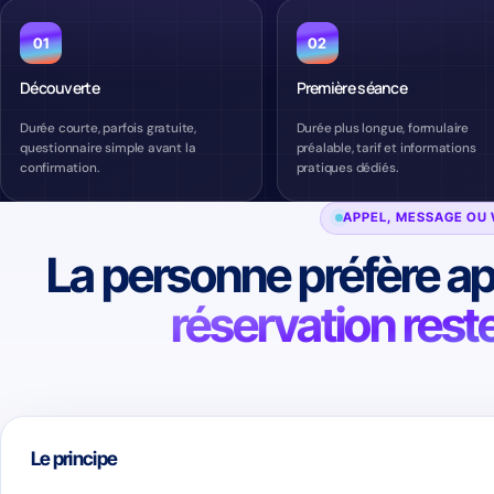
01
02
Découverte
Première séance
Durée courte, parfois gratuite,
Durée plus longue, formulaire
questionnaire simple avant la
préalable, tarif et informations
confirmation.
pratiques dédiés.
APPEL, MESSAGE OU
La personne préfère ap
réservation rest
Le principe