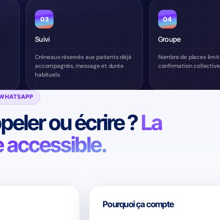
03
04
Suivi
Groupe
Créneaux réservés aux patients déjà
Nombre de places limité,
accompagnés, message et durée
confirmation collective
habituels.
 WHATSAPP
peler ou écrire ?
La
e accessible.
Pourquoi ça compte