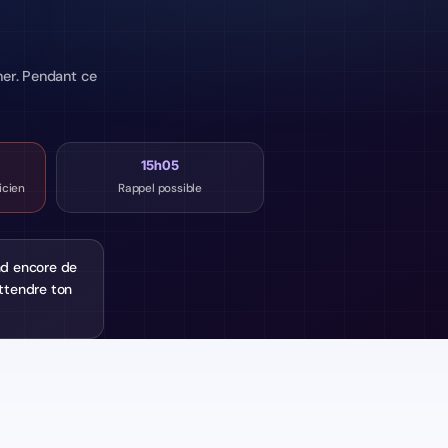
her. Pendant ce
15h05
icien
Rappel possible
nd encore de
attendre ton