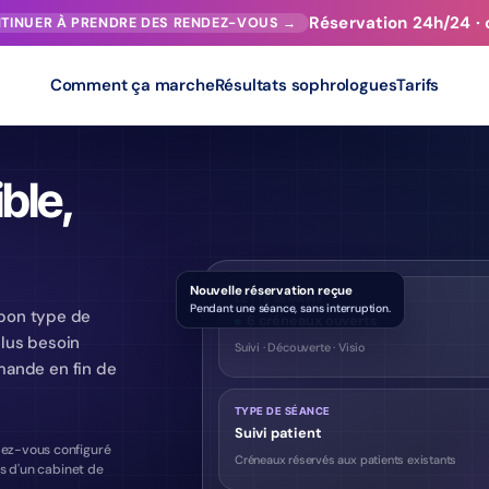
Réservation 24h/24 · 
NTINUER À PRENDRE DES RENDEZ-VOUS →
Comment ça marche
Résultats sophrologues
Tarifs
ble,
Nouvelle réservation reçue
CETTE SEMAINE
Pendant une séance, sans interruption.
e bon type de
6 créneaux ouverts
plus besoin
Suivi · Découverte · Visio
ande en fin de
TYPE DE SÉANCE
Suivi patient
dez-vous configuré
Créneaux réservés aux patients existants
es d'un cabinet de