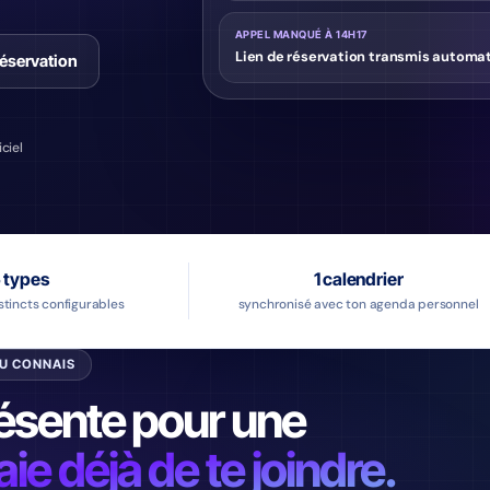
APPEL MANQUÉ À 14H17
Lien de réservation transmis autom
réservation
ciel
 types
1 calendrier
stincts configurables
synchronisé avec ton agenda personnel
TU CONNAIS
ésente pour une
ie déjà de te joindre.