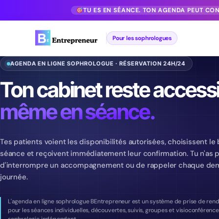
TU ES EN SÉANCE. TON AGENDA PEUT CO
Pour les sophrologues
AGENDA EN LIGNE SOPHROLOGUE · RÉSERVATION 24H/24
Ton cabinet reste accessi
même en séance.
Tes patients voient les disponibilités autorisées, choisissent l
séance et reçoivent immédiatement leur confirmation. Tu n'as 
d'interrompre un accompagnement ou de rappeler chaque dem
journée.
L'agenda en ligne sophrologue BEntrepreneur est un système de prise de ren
pour les séances individuelles, découvertes, suivis, groupes et visioconférenc
sophrologie indépendant.