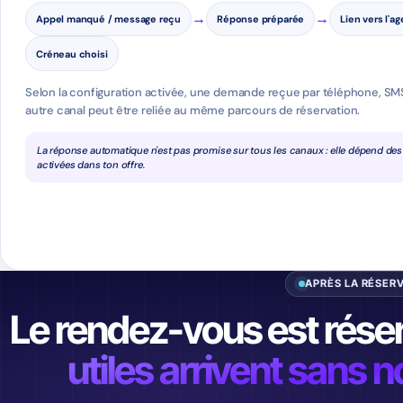
→
→
Appel manqué / message reçu
Réponse préparée
Lien vers l'a
Créneau choisi
Selon la configuration activée, une demande reçue par téléphone, S
autre canal peut être reliée au même parcours de réservation.
La réponse automatique n'est pas promise sur tous les canaux : elle dépend de
activées dans ton offre.
APRÈS LA RÉSER
Le rendez-vous est rése
utiles arrivent sans