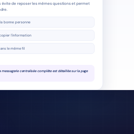
s évite de reposer les mêmes questions et permet
ndre.
 la bonne personne
copier l'information
ans le même fil
a messagerie centralisée complète est détaillée sur la page