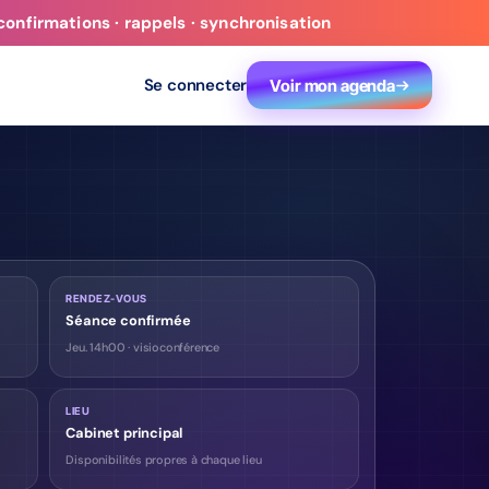
confirmations · rappels · synchronisation
Se connecter
Voir mon agenda
RENDEZ-VOUS
Séance confirmée
Jeu. 14h00 · visioconférence
LIEU
Cabinet principal
Disponibilités propres à chaque lieu