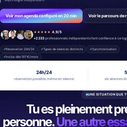
Voir mon agenda configuré en 20 min
Voir le parcours de 
★★★★★
4,9/5
+2 233
professionnels indépendants font confiance à ce logi
Réservation 24h/24
Types de séances distincts
Synchronisation
Inclus dès 197 €/mois
24h/24
5
réservation possible, même en séance
de séances di
UNE SITUATION QUE 
Tu es pleinement pr
personne.
Une autre essa