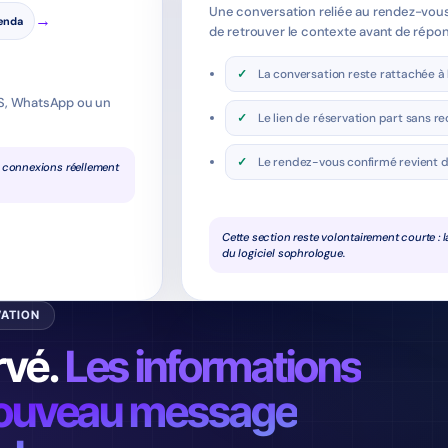
Une conversation reliée au rendez-vou
→
genda
de retrouver le contexte avant de répo
La conversation reste rattachée à
MS, WhatsApp ou un
Le lien de réservation part sans re
Le rendez-vous confirmé revient d
s connexions réellement
Cette section reste volontairement courte : l
du logiciel sophrologue.
VATION
rvé.
Les informations
 nouveau message