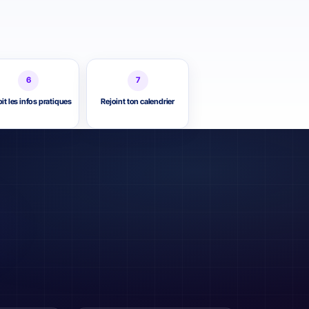
6
7
it les infos pratiques
Rejoint ton calendrier