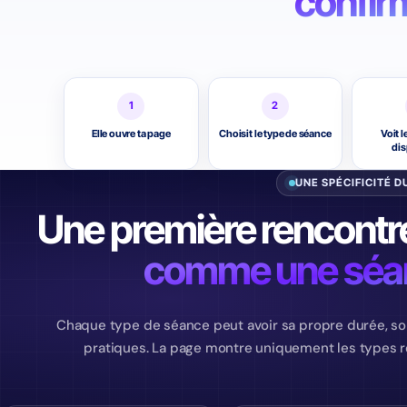
confir
1
2
Elle ouvre ta page
Choisit le type de séance
Voit 
dis
UNE SPÉCIFICITÉ D
Une première rencontre
comme une séan
Chaque type de séance peut avoir sa propre durée, son 
pratiques. La page montre uniquement les types ré