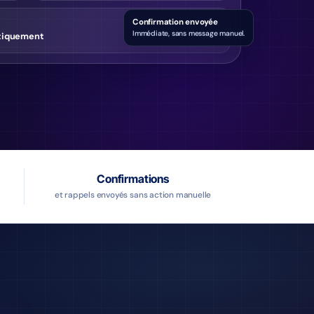
Confirmation envoyée
atiquement
Immédiate, sans message manuel.
Confirmations
et rappels envoyés sans action manuelle