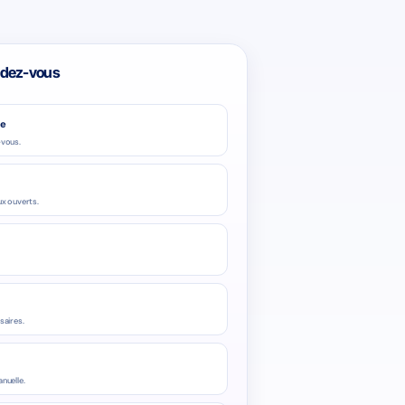
endez-vous
ce
-vous.
x ouverts.
saires.
nuelle.