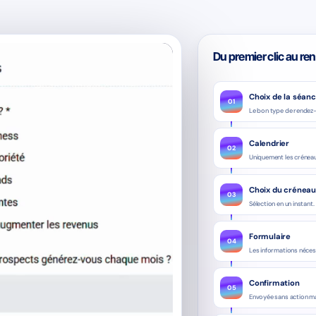
Du premier clic au r
Choix de la séan
01
Le bon type de rendez
Calendrier
02
Uniquement les créneau
Choix du créneau
03
Sélection en un instant.
Formulaire
04
Les informations néces
Confirmation
05
Envoyée sans action ma