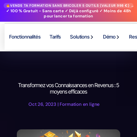
VENDS TA FORMATION SANS BRICOLER 5 OUTILS (VALEUR 998 €) →
✓ 100 % Gratuit - Sans carte ✓ Déjà configuré ✓ Moins de 48h
pour lancer ta formation
Fonctionnalités
Tarifs
Solutions
Démo
Res
Transformez vos Connaissances en Revenus : 5
moyens efficaces
Oct 26, 2023
|
Formation en ligne