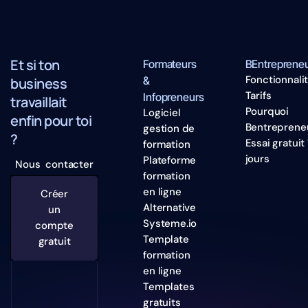
Et si ton
Formateurs
BEntreprene
Fonctionnali
&
business
Tarifs
Infopreneurs
travaillait
Pourquoi
Logiciel
enfin pour toi
Bentreprene
gestion de
?
Essai gratuit 
formation
jours
Plateforme
Nous contacter
formation
en ligne
Créer
Alternative
un
Systeme.io
compte
Template
gratuit
formation
en ligne
Templates
gratuits