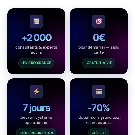
+2 000
0€
consultants & experts
pour démarrer — sans
actifs
carte
EN CROISSANCE
GRATUIT À VIE
7 jours
-70%
pour un système
d'abandons grâce aux
opérationnel
relances auto
DÈS L'INSCRIPTION
DÈS J+1