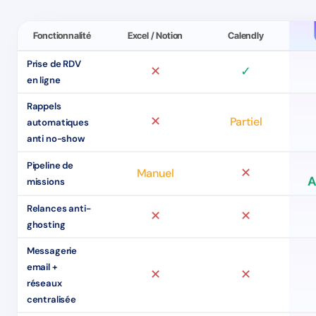
Fonctionnalité
Excel / Notion
Calendly
Prise de RDV
✕
✓
en ligne
Rappels
✕
Partiel
automatiques
anti no-show
Pipeline de
✕
Manuel
A
missions
Relances anti-
✕
✕
ghosting
Messagerie
email +
✕
✕
réseaux
centralisée