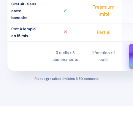
Gratuit · Sans
Freemium
✓
carte
limité
bancaire
Prêt à l'emploi
✕
Partiel
en 15 min
3 outils = 3
1 fonction = 1
abonnements
outil
Places gratuites limitées à 50 contacts