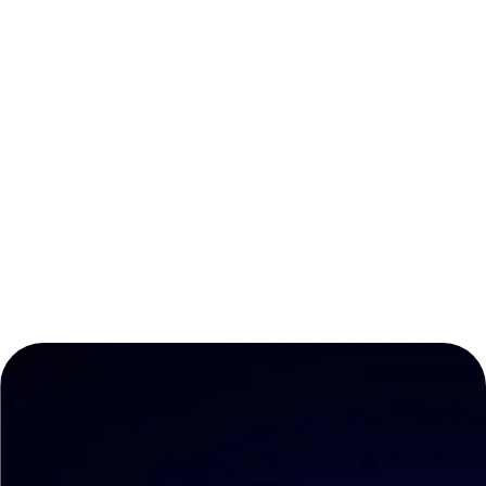
indépendants
Exemple : achat confirmé
> email accès envoyé >
élève connecté en 2 min.
Activer mon
système de vente
gratuit