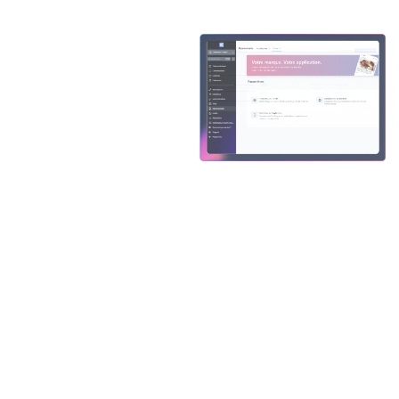
Slide 4 of 4.
Exemple : acheteur
clique > paie > reçoit
confirmation en moins
d'une minute.